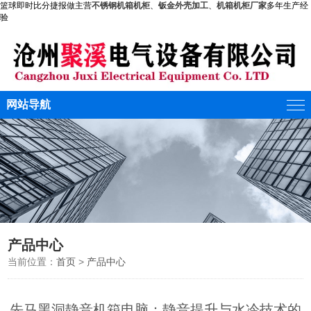
篮球即时比分捷报做主营
不锈钢机箱机柜
、
钣金外壳加工
、
机箱机柜厂家
多年生产经
验
网站导航
产品中心
当前位置：
首页
>
产品中心
先马黑洞静音机箱电脑：静音提升与水冷技术的