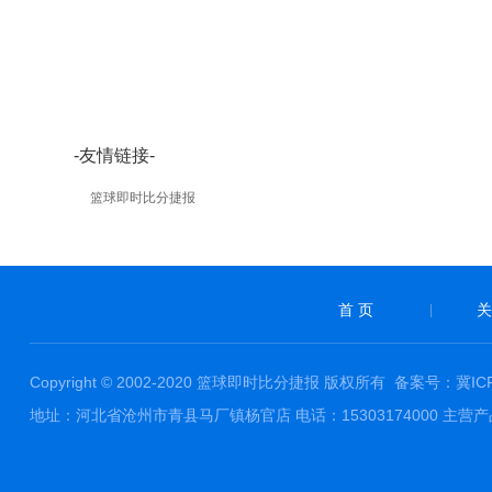
-友情链接-
篮球即时比分捷报
首 页
关
|
Copyright © 2002-2020 篮球即时比分捷报 版权所有
备案号：冀ICP备
地址：河北省沧州市青县马厂镇杨官店 电话：15303174000 主营