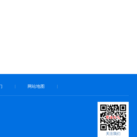
们
网站地图
|
|
关注我们