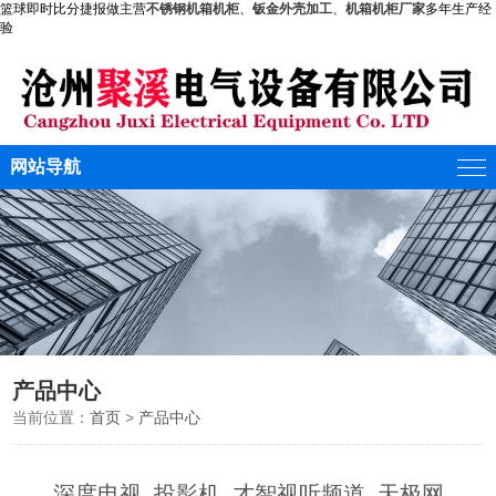
篮球即时比分捷报做主营
不锈钢机箱机柜
、
钣金外壳加工
、
机箱机柜厂家
多年生产经
验
网站导航
产品中心
当前位置：
首页
>
产品中心
深度电视_投影机_才智视听频道_天极网