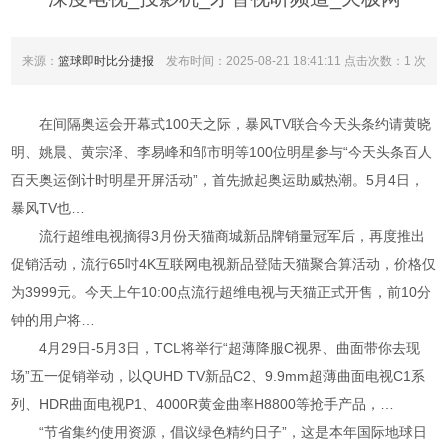
来源：
篮球即时比分捷报
发布时间：2025-08-21 18:41:11 点击次数：1 次
在间隔奥运会开幕式100天之际，暴风TV联合今天头条约请黄晓
明、姚晨、黄宗泽、李易峰和邹市明等100位明星参与“今天头条百人
百天奥运倒计时明星开屏活动”，首先掀起奥运助威热潮。5月4日，
暴风TV也…
流行超维电视摘得3月份天猫商城新品牌销量冠军后，再度推出
促销活动，流行65吋4K互联网电视新品登陆天猫聚合算活动，价格仅
为3999元。今天上午10:00点流行超维电视与天猫正式开售，前10分
钟的用户将…
4月29日-5月3日，TCL将举行“超薄降服C视界、曲面带你去现
场”五一促销举动，以QUHD TV新品C2、9.9mm超薄曲面电视C1系
列、HDR曲面电视P1、4000R黄金曲率H8800等抢手产品，…
“节省集约使用资源，倡议绿色精约日子”，这是本年国际地球日