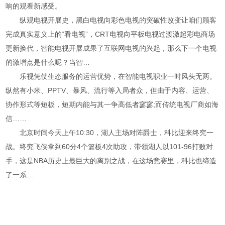
响的观看新感受。
纵观电视开展史，黑白电视向彩色电视的突破性改变让咱们顾客
完成真实意义上的“看电视”，CRT电视向平板电视过渡激起彩电商场
更新换代，智能电视开展成果了互联网电视的兴起，那么下一个电视
的激增点是什么呢？当智…
乐视凭仗生态服务的运营优势，在智能电视职业一时风头无两。
纵然有小米、PPTV、暴风、流行等入局者众，但由于内容、运营、
协作形式等短板，短期内能与其一争高低者寥寥;而传统电视厂商如海
信……
北京时间今天上午10:30，湖人主场对阵爵士，科比迎来终究一
战。终究飞侠拿到60分4个篮板4次助攻，带领湖人以101-96打败对
手，这是NBA历史上最巨大的离别之战，在这场竞赛里，科比也缔造
了一系…