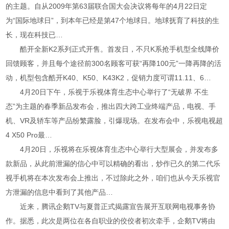
的主题。自从2009年第63届联合国大会决议将每年的4月22日定
为“国际地球日”，到本年已经是第47个地球日。地球抚育了科技的生
长，现在科技已…
酷开全新K2系列正式开售。首发日，不只K系抢手机型全线降价
回馈顾客，并且每个途径前300名顾客可获“再降100元”一降再降的活
动，机型包含酷开K40、K50、K43K2，促销力度可谓11.11、6…
4月20日下午，乐视于乐视体育生态中心举行了“无破界 不生
态”为主题的春季新品发布会，推出四大跨工业终端产品，电视、手
机、VR及轿车等产品纷繁露脸，引爆现场。在发布会中，乐视电视超
4 X50 Pro最…
4月20日，乐视将在乐视体育生态中心举行大型展会，并发布多
款新品，从此前泄漏的信心中可以精确的看出，炒作已久的第二代乐
视手机将在本次发布会上推出，不过除此之外，咱们也从今天乐视官
方泄漏的信息中看到了其他产品…
近来，腾讯企鹅TV与夏普正式揭露宣告展开互联网电视事务协
作。据悉，此次是两位在各自职业的佼佼者初次牵手，企鹅TV将由