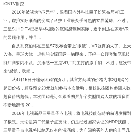
iCNTV播控……
2016年被视为“VR元年”，跟着国内外科技巨子纷繁布局VR工
业，虚拟实际渐渐的变成了科技工业最炙手可热的立异范畴。不过，
三星SUHD TV已提早将极致的沉溺感带到实际，近乎到达在家看VR
的显现作用，并且…
自从扎克伯格在三星S7发布会带上“眼镜”，VR就真的火了。上天
入海、星球大战，虚拟的实际国际一触即来，吓得一众顾客和显现技
能厂商躲闪不及。沉溺感一直是VR厂商主打的撒手锏，不过，这次带
来“感觉，我就…
从4月15日开端做团购的预订，其官方商城的价格为本次团购的
起团价格，顾客预交20元就能参与本次活动，相较以往团购参团人数
越多价格越低，本次团购是订金跟着购买某个类型团购人数的增多而
不断地翻倍!20…
2016年电视新品三星量子点电视，将电视技能范畴的前进发挥到
了极致。无论是第二代量子点技能，仍是经过国家认证的HDR技能，
三星量子点电视将以绝无仅有的沉溺感，为广阔购买的人供给非同凡