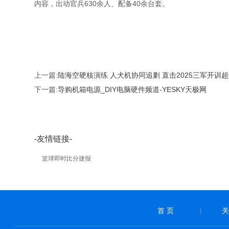
内容，出动官兵630余人、配备40余台套。
上一篇:
陆海空硬核演练 人犬机协同追剿 直击2025三军开训
下一篇:
导购机箱电源_DIY电脑硬件频道-YESKY天极网
-友情链接-
篮球即时比分捷报
首 页
关
|