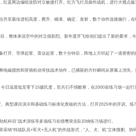
红蓝两边编组攻防对立敏捷打开。红方飞行员操作战机，进行大视点躲
升至最佳进犯高度，爬升、瞄准、确定、发射，数个动作连接施行，在时
目，整体来说空中的对立很剧烈。新年度开飞给咱们提出了新的要求，今
打开、导弹起竖、雷达起竖，数十分钟后，阵地上方织起了一道密密的
电磁搅扰和穿插机动等技战术动作，已捕获的方针瞬间从屏幕上消失。
今日温度低至零下15摄氏度，官兵们不惧酷寒，在2000亩练习场一起打
、典型课目演示和基础练习标准化查核的方法，打开2025年的开训。练
劫机科目”战术演练等多场练习在猎鹰突击队归纳练习场进行。
“特战队员+军犬+无人机”的作战形式，“人、犬、机”立体搜剿、协同冲