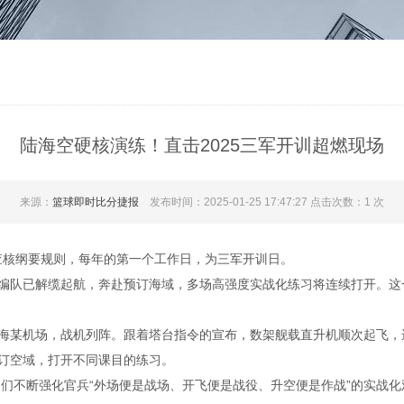
陆海空硬核演练！直击2025三军开训超燃现场
来源：
篮球即时比分捷报
发布时间：2025-01-25 17:47:27 点击次数：1 次
查核纲要规则，每年的第一个工作日，为三军开训日。
队已解缆起航，奔赴预订海域，多场高强度实战化练习将连续打开。这一
某机场，战机列阵。跟着塔台指令的宣布，数架舰载直升机顺次起飞，
订空域，打开不同课目的练习。
不断强化官兵“外场便是战场、开飞便是战役、升空便是作战”的实战化