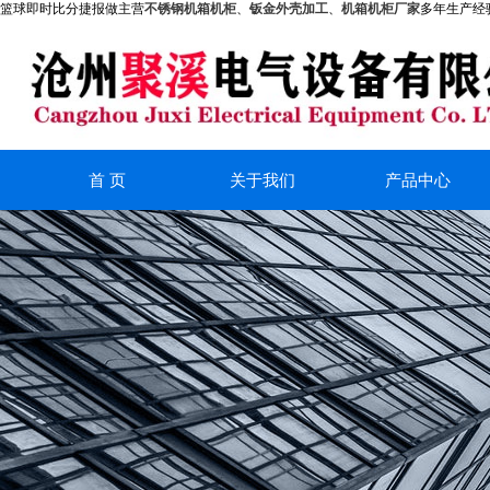
篮球即时比分捷报做主营
不锈钢机箱机柜
、
钣金外壳加工
、
机箱机柜厂家
多年生产经
首 页
关于我们
产品中心