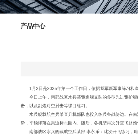
产品中心
1月2日是2025年第一个工作日，依据我军新军事练习和
今日上午，南部战区水兵某驱逐舰支队的多型先进驱护舰编
击，以及副炮对空射击等课目练习。
水兵舰载航空兵某直升机部队也投入练兵备战傍边。在南海
势，平稳降落在渠道标志圈内。随后，各机型再次升空飞赴预
南部战区水兵舰载航空兵某部 李永乐：此次开飞练习，咱们