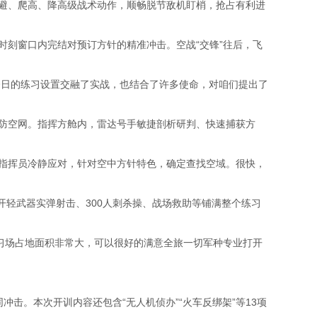
避、爬高、降高级战术动作，顺畅脱节敌机盯梢，抢占有利进
刻窗口内完结对预订方针的精准冲击。空战“交锋”往后，飞
日的练习设置交融了实战，也结合了许多使命，对咱们提出了
防空网。指挥方舱内，雷达号手敏捷剖析研判、快速捕获方
指挥员冷静应对，针对空中方针特色，确定查找空域。很快，
开轻武器实弹射击、300人刺杀操、战场救助等铺满整个练习
习场占地面积非常大，可以很好的满意全旅一切军种专业打开
击。本次开训内容还包含“无人机侦办”“火车反绑架”等13项