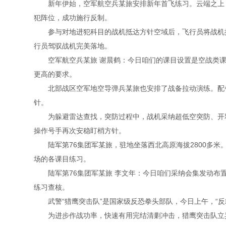
新年伊始，空军航空兵某旅安排新年首飞练习。云端之上，
犯阵位，成功施行反制。
参与对地进犯科目的战机抵达方针空域后，飞行员将战机拉
行员驾驭战机完美落地。
空军航空兵某旅 谢晨鹤：今日咱们的课目设置是空战类课
更高的要求。
北部战区空军地空导弹兵某旅也安排了战备拉动演练。配备
针。
为躲避雷达查找，突防过程中，战机采纳超低空突防、开释
操作号手再次安稳盯梢方针。
陆军第76集团军某旅，驻地坐落西北高原海拔2800多米。
场的各课目练习。
陆军第76集团军某旅 李文年：今日咱们采纳会集发动布置
练习查核。
武警“猎鹰突击队”是国家级反恐拳头部队，今日上午，“反
为进步作战功率，快速有用完结清剿冲击，猎鹰突击队立异采纳