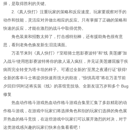
择，是取得胜利的关键。
2.《真人快打》注重玩家的策略和反应速度。玩家要观察对手的
动作和技能，灵活应对并做出相应的反应。只有掌握了正确的策略和
快速的反应，才能在激烈的战斗中取得优势。
角色装束和招数太帅了，打击感特别棒，还有援助角色很有意
思，看到老角色焕发新生泪流满面。
万圣节来到《真人快打》!“至暗骑士怒影赛波特”和“线 美莲娜”加
入战斗!使用怒影赛波特将你的敌人逼入疯狂，并见证美莲娜屈服于疾
病而完全转变为塔卡坦的样子。可通过全新的“至黑之夜通行证”获得!
全新的客串斗士将提供快速而强大的助攻，“惊惧高塔”将在万圣节前
夕回归!同时还将实装《线》的茶馆竞技场、全新友谊万岁和多个 Bug
修复
热血动作格斗游戏热血动作格斗游戏合集里汇集了多款精彩的动
作格斗游戏，在游戏中玩家们将选择角色和别的玩家们选择的角色展
开热血的格斗竞技，在这些游戏中玩家们可以展开激烈的对决，对于
这类游戏感兴趣的玩家们快来合集看看吧！