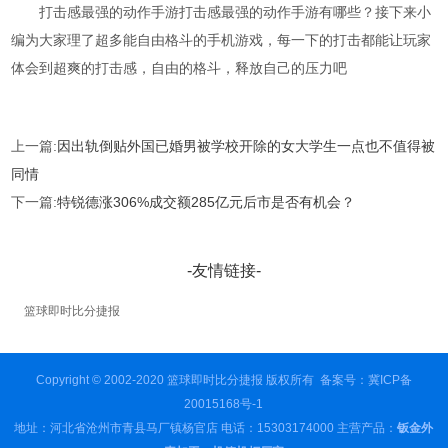
打击感最强的动作手游打击感最强的动作手游有哪些？接下来小
编为大家理了超多能自由格斗的手机游戏，每一下的打击都能让玩家
体会到超爽的打击感，自由的格斗，释放自己的压力吧
上一篇:
因出轨倒贴外国已婚男被学校开除的女大学生一点也不值得被
同情
下一篇:
特锐德涨306%成交额285亿元后市是否有机会？
-友情链接-
篮球即时比分捷报
Copyright © 2002-2020 篮球即时比分捷报 版权所有
备案号：冀ICP备
20015168号-1
地址：河北省沧州市青县马厂镇杨官店 电话：15303174000 主营产品：
钣金外