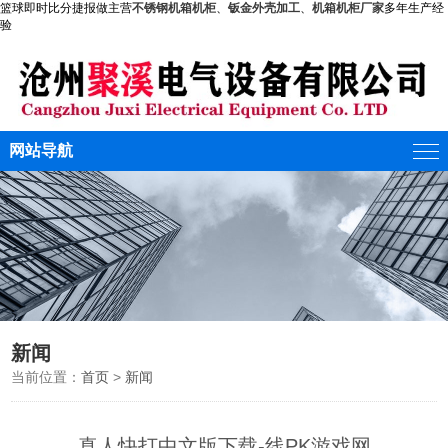
篮球即时比分捷报做主营
不锈钢机箱机柜
、
钣金外壳加工
、
机箱机柜厂家
多年生产经
验
网站导航
新闻
当前位置：
首页
>
新闻
真人快打中文版下载-线PK游戏网